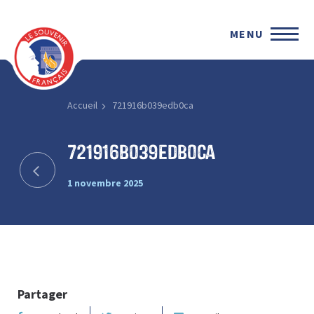
MENU
Accueil
721916b039edb0ca
721916b039edb0ca
1 novembre 2025
Partager