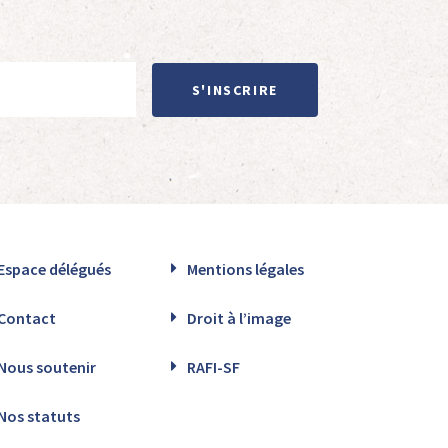
S'INSCRIRE
Espace délégués
Mentions légales
Contact
Droit à l’image
Nous soutenir
RAFI-SF
Nos statuts