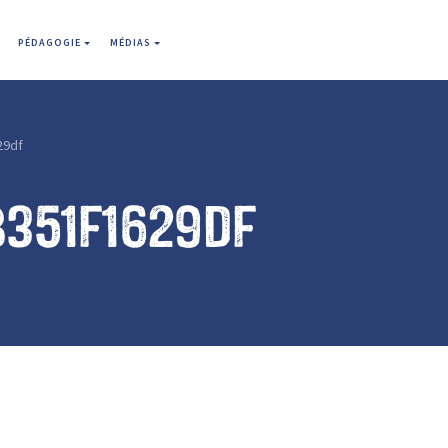
PÉDAGOGIE
MÉDIAS
29df
b351f1629df