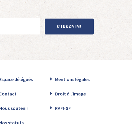
S'INSCRIRE
Espace délégués
Mentions légales
Contact
Droit à l’image
Nous soutenir
RAFI-SF
Nos statuts