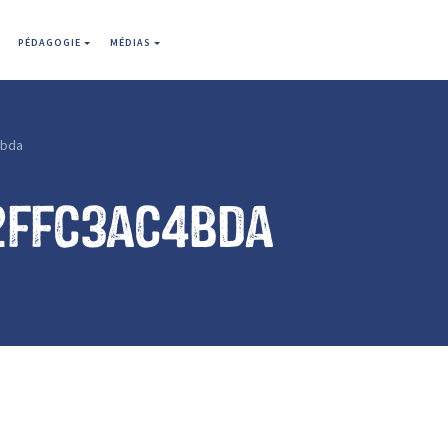
PÉDAGOGIE
MÉDIAS
4bda
2ffc3ac4bda