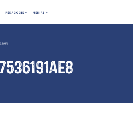
PÉDAGOGIE
MÉDIAS
1ae8
7536191ae8