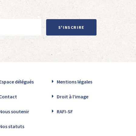
S'INSCRIRE
Espace délégués
Mentions légales
Contact
Droit à l’image
Nous soutenir
RAFI-SF
Nos statuts