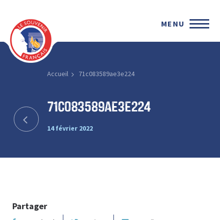
MENU
Accueil
71c083589ae3e224
71c083589ae3e224
14 février 2022
Partager