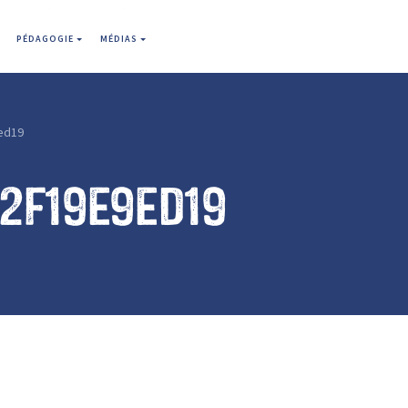
PÉDAGOGIE
MÉDIAS
ed19
2f19e9ed19