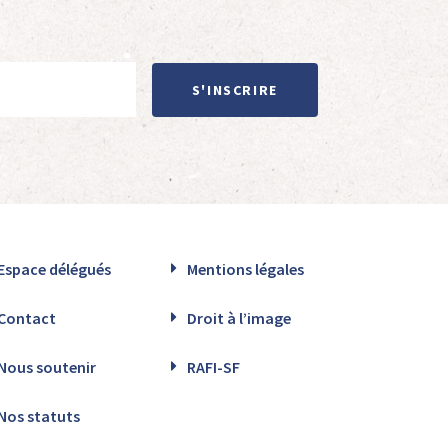
S'INSCRIRE
Espace délégués
Mentions légales
Contact
Droit à l’image
Nous soutenir
RAFI-SF
Nos statuts