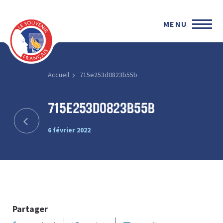
MENU
Accueil
715e253d0823b55b
715e253d0823b55b
6 février 2022
Partager