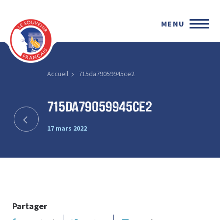
MENU
Accueil
715da79059945ce2
715da79059945ce2
17 mars 2022
Partager