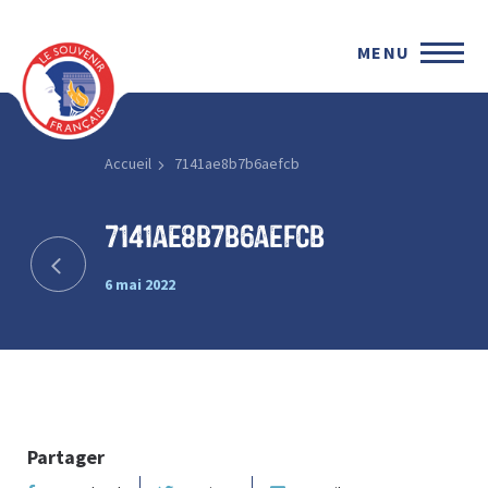
MENU
Accueil
7141ae8b7b6aefcb
7141ae8b7b6aefcb
6 mai 2022
Partager