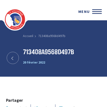
MENU
Accueil
713408a9568d497b
713408a9568d497b
20 février 2022
Partager