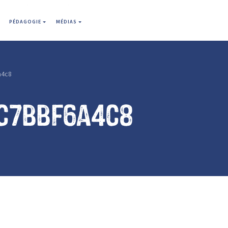
PÉDAGOGIE
MÉDIAS
a4c8
2c7bbf6a4c8