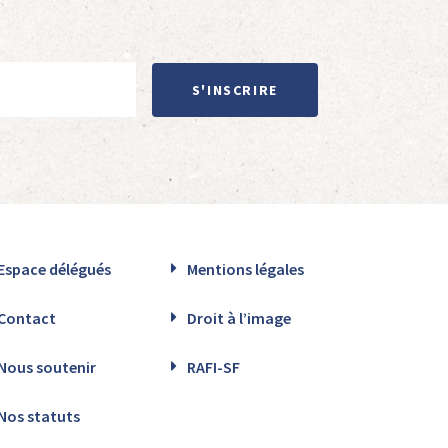
S'INSCRIRE
Espace délégués
Mentions légales
Contact
Droit à l’image
Nous soutenir
RAFI-SF
Nos statuts