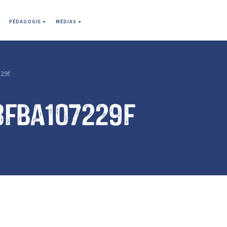
PÉDAGOGIE
MÉDIAS
29f
8fba107229f