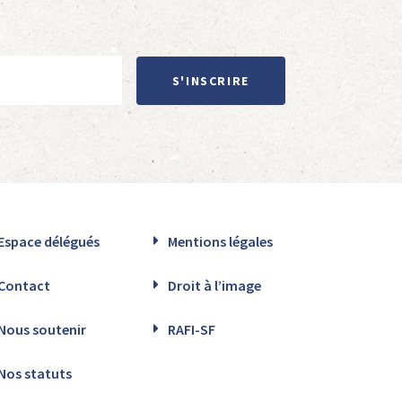
S'INSCRIRE
Espace délégués
Mentions légales
Contact
Droit à l’image
Nous soutenir
RAFI-SF
Nos statuts