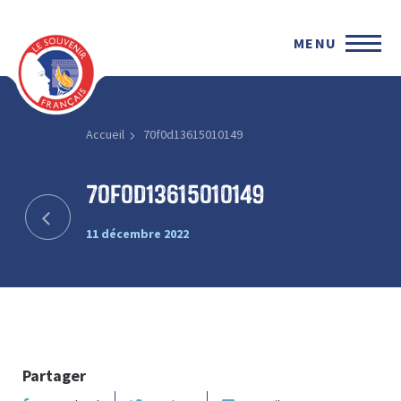
MENU
Accueil
70f0d13615010149
70f0d13615010149
11 décembre 2022
Partager