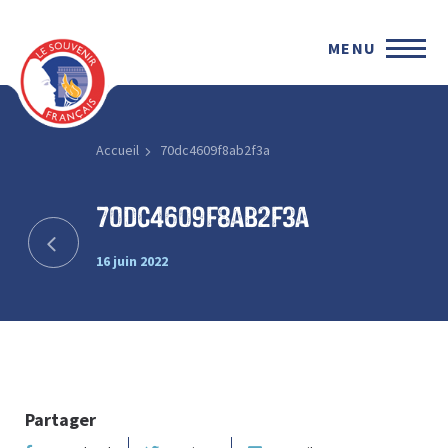
MENU
Accueil
70dc4609f8ab2f3a
70dc4609f8ab2f3a
16 juin 2022
Partager