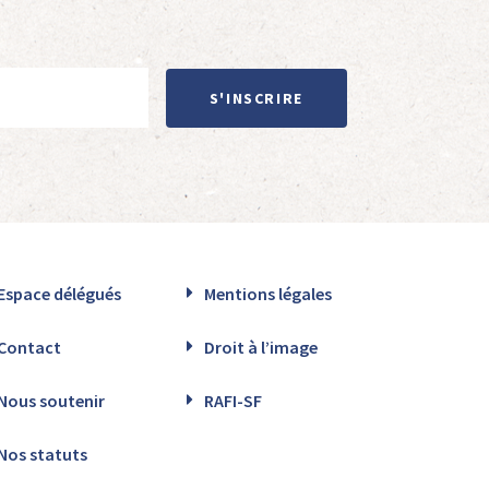
S'INSCRIRE
Espace délégués
Mentions légales
Contact
Droit à l’image
Nous soutenir
RAFI-SF
Nos statuts