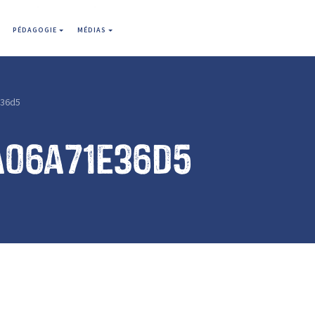
PÉDAGOGIE
MÉDIAS
36d5
a06a71e36d5