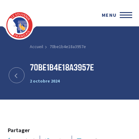
MENU
Accueil
70be1b4e18a3957e
70be1b4e18a3957e
2 octobre 2024
Partager