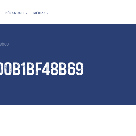
PÉDAGOGIE
MÉDIAS
8b69
00b1bf48b69