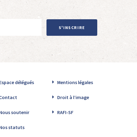
S'INSCRIRE
Espace délégués
Mentions légales
Contact
Droit à l’image
Nous soutenir
RAFI-SF
Nos statuts