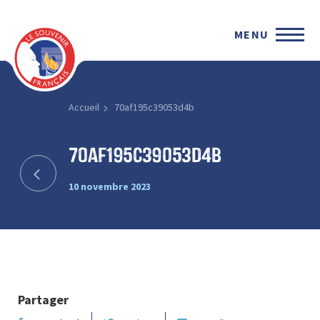
MENU
Accueil
70af195c39053d4b
70af195c39053d4b
10 novembre 2023
Partager