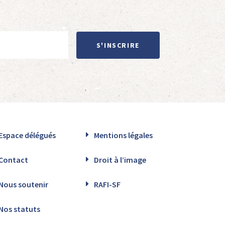
S'INSCRIRE
Espace délégués
Mentions légales
Contact
Droit à l’image
Nous soutenir
RAFI-SF
Nos statuts