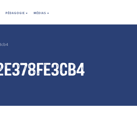
PÉDAGOGIE
MÉDIAS
3cb4
2e378fe3cb4