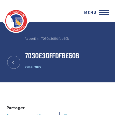
MENU
Accueil
7030e3dffdfbe60b
7030e3dffdfbe60b
2 mai 2022
Partager