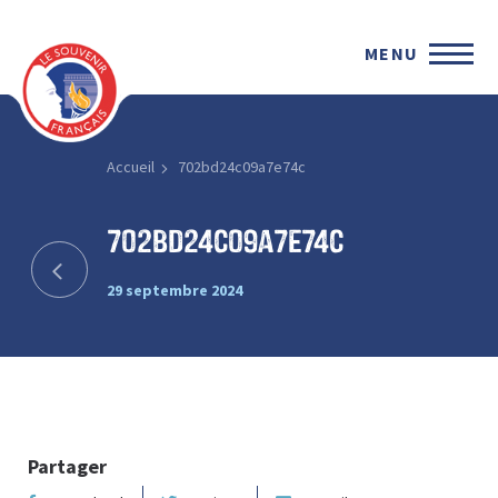
MENU
Accueil
702bd24c09a7e74c
702bd24c09a7e74c
29 septembre 2024
Partager