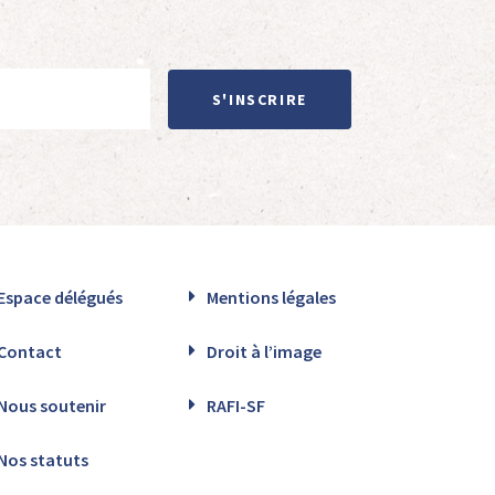
S'INSCRIRE
Espace délégués
Mentions légales
Contact
Droit à l’image
Nous soutenir
RAFI-SF
Nos statuts