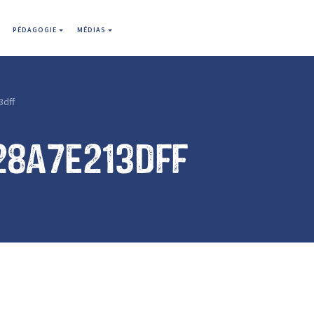
PÉDAGOGIE
MÉDIAS
3dff
28a7e213dff