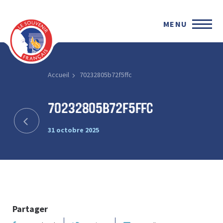
MENU
Accueil
70232805b72f5ffc
70232805b72f5ffc
31 octobre 2025
Partager