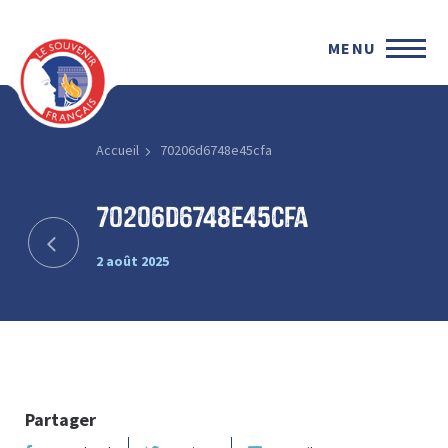
MENU
Accueil
70206d6748e45cfa
70206d6748e45cfa
2 août 2025
Partager