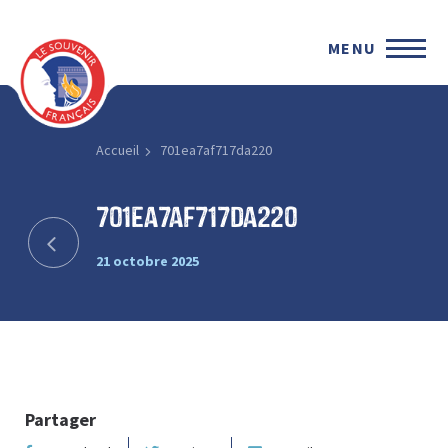
MENU
Accueil
701ea7af717da220
701ea7af717da220
21 octobre 2025
Partager