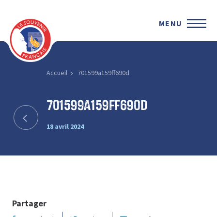
MENU
Accueil
701599a159ff690d
701599a159ff690d
18 avril 2024
Partager