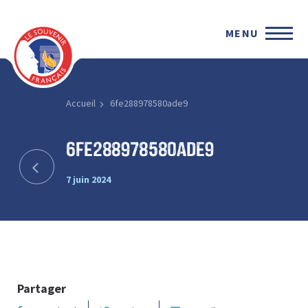
MENU
Accueil
6fe288978580ade9
6fe288978580ade9
7 juin 2024
Partager