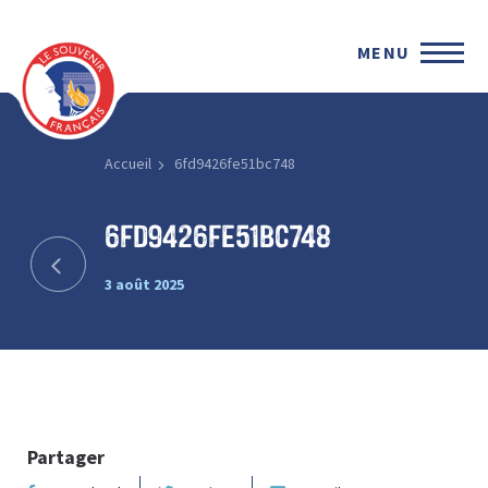
MENU
Accueil
6fd9426fe51bc748
6fd9426fe51bc748
3 août 2025
Partager