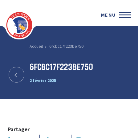
MENU
Accueil
6fcbc17f223be750
6fcbc17f223be750
2 février 2025
Partager