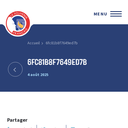
MENU
Accueil
6fc81b8f7649ed7b
6fc81b8f7649ed7b
4 août 2025
Partager