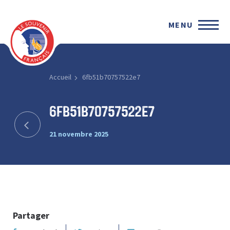
MENU
Accueil
6fb51b70757522e7
6fb51b70757522e7
21 novembre 2025
Partager