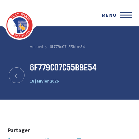
MENU
Accueil
6f779c07c55bbe54
6f779c07c55bbe54
18 janvier 2026
Partager