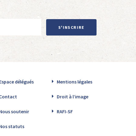
S'INSCRIRE
Espace délégués
Mentions légales
Contact
Droit à l’image
Nous soutenir
RAFI-SF
Nos statuts