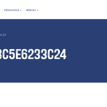
PÉDAGOGIE
MÉDIAS
3c24
8c5e6233c24