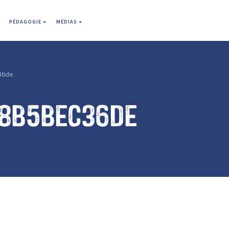
PÉDAGOGIE
MÉDIAS
36de
f8b5bec36de