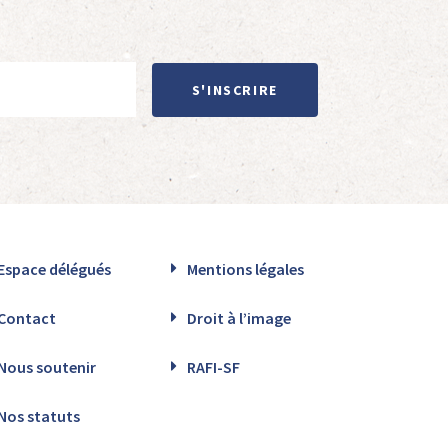
S'INSCRIRE
Espace délégués
Mentions légales
Contact
Droit à l’image
Nous soutenir
RAFI-SF
Nos statuts