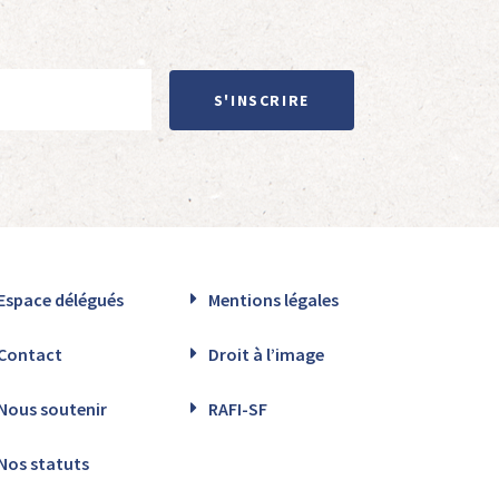
S'INSCRIRE
Espace délégués
Mentions légales
Contact
Droit à l’image
Nous soutenir
RAFI-SF
Nos statuts