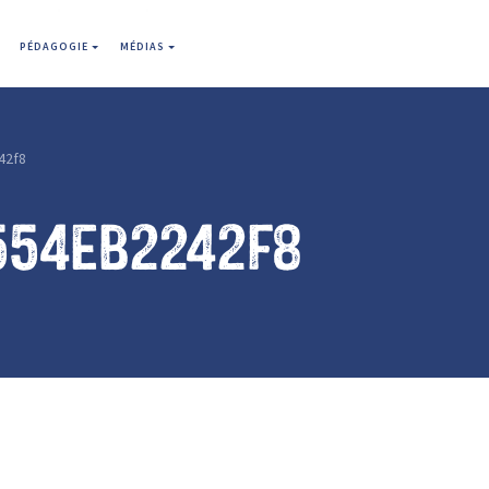
PÉDAGOGIE
MÉDIAS
42f8
554eb2242f8