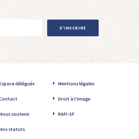
S'INSCRIRE
Espace délégués
Mentions légales
Contact
Droit à l’image
Nous soutenir
RAFI-SF
Nos statuts