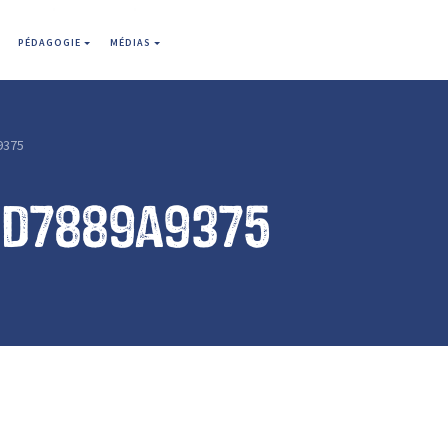
PÉDAGOGIE
MÉDIAS
9375
2d7889a9375