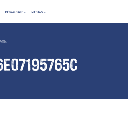
PÉDAGOGIE
MÉDIAS
765c
6e07195765c