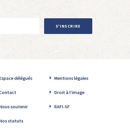
S'INSCRIRE
Espace délégués
Mentions légales
Contact
Droit à l’image
Nous soutenir
RAFI-SF
Nos statuts