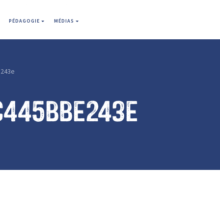
PÉDAGOGIE
MÉDIAS
e243e
c445bbe243e