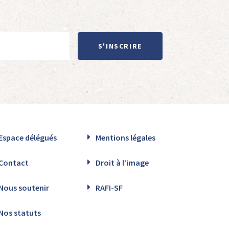
S'INSCRIRE
Espace délégués
Mentions légales
Contact
Droit à l’image
Nous soutenir
RAFI-SF
Nos statuts