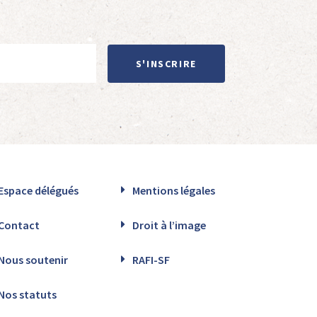
S'INSCRIRE
Espace délégués
Mentions légales
Contact
Droit à l’image
Nous soutenir
RAFI-SF
Nos statuts