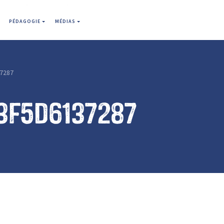
PÉDAGOGIE
MÉDIAS
7287
3f5d6137287