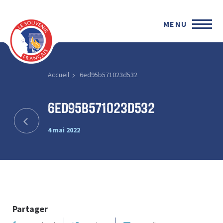
MENU
Accueil
6ed95b571023d532
6ed95b571023d532
4 mai 2022
Partager