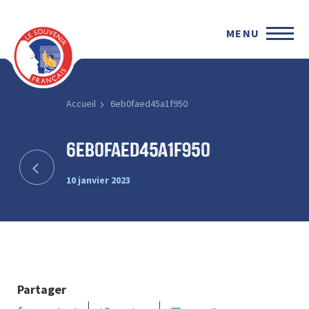
MENU
Accueil
6eb0faed45a1f950
6eb0faed45a1f950
10 janvier 2023
Partager