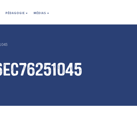
PÉDAGOGIE
MÉDIAS
1045
6ec76251045