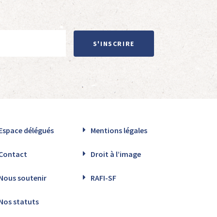
S'INSCRIRE
Espace délégués
Mentions légales
Contact
Droit à l’image
Nous soutenir
RAFI-SF
Nos statuts