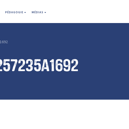
PÉDAGOGIE
MÉDIAS
1692
257235a1692