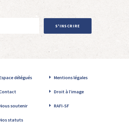
S'INSCRIRE
Espace délégués
Mentions légales
Contact
Droit à l’image
Nous soutenir
RAFI-SF
Nos statuts