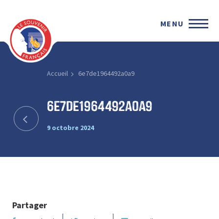
MENU
Accueil
6e7de1964492a0a9
6e7de1964492a0a9
9 octobre 2024
Partager