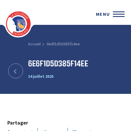
MENU
Accueil
6e6f1d5d385f14ee
6e6f1d5d385f14ee
14 juillet 2025
Partager