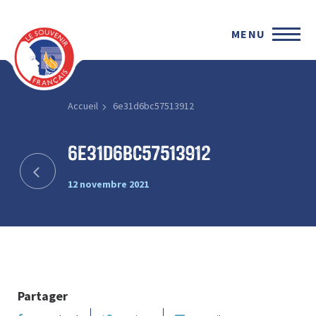
MENU
Accueil
6e31d6bc57513912
6e31d6bc57513912
12 novembre 2021
Partager