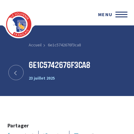
MENU
Accueil
6e1c5742676f3ca8
6e1c5742676f3ca8
23 juillet 2025
Partager