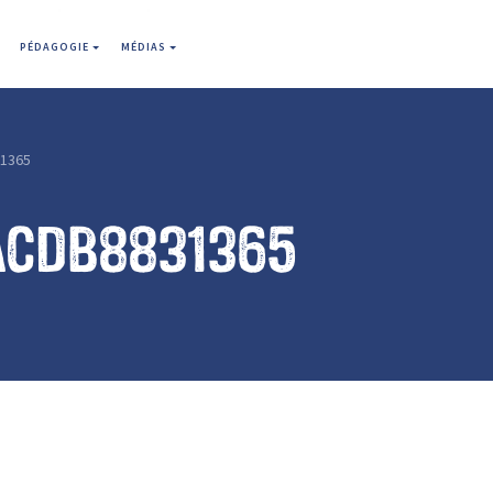
PÉDAGOGIE
MÉDIAS
1365
acdb8831365