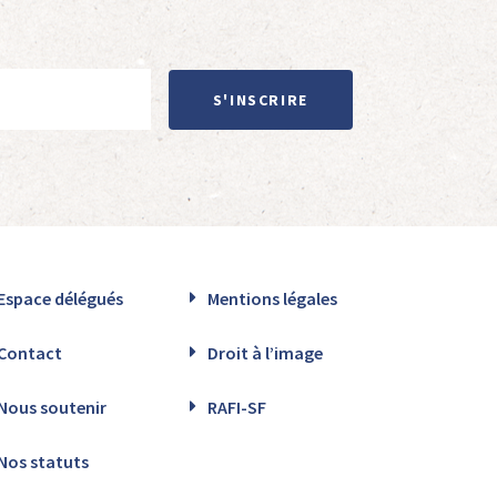
S'INSCRIRE
Espace délégués
Mentions légales
Contact
Droit à l’image
Nous soutenir
RAFI-SF
Nos statuts