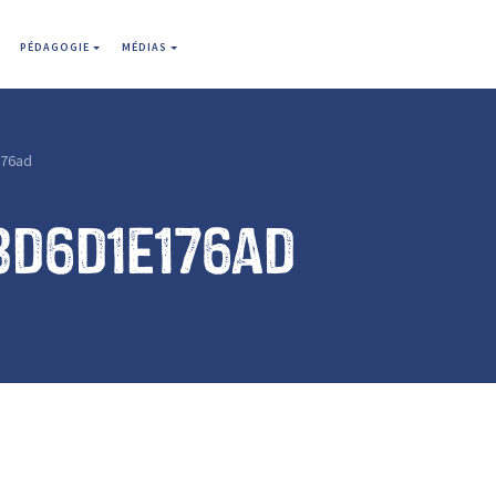
PÉDAGOGIE
MÉDIAS
76ad
8d6d1e176ad