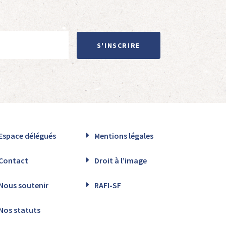
S'INSCRIRE
Espace délégués
Mentions légales
Contact
Droit à l’image
Nous soutenir
RAFI-SF
Nos statuts