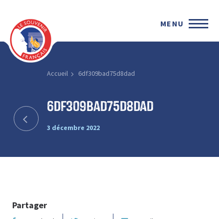
MENU
Accueil
6df309bad75d8dad
6df309bad75d8dad
3 décembre 2022
Partager